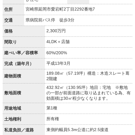
宮崎県延岡市愛宕町2丁目2292番地7
住所
県病院前バス停 徒歩3分
交通
2,300万円
価格
4LDK＋店舗
間取り
建ぺい率／容積率
60%/200%
平成13年3月
完成（築年月）
189.08㎡（57.19坪）構造：木造スレート葺
建物面積
2階建
432.92㎡（130.95坪）地目：宅地 ※敷地
敷地面積
の一部が前面道路に取り込まれている為、有
効面積は30㎡程少なくなります。
第1種
用途地域
所有権
土地権利
東側約幅員5.3m公道に約2.5接道
私道負担／道路