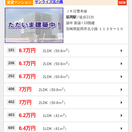
サンライズ北小路
賃貸マンション
ＪＲ日豊本線
延岡駅
/ 徒歩21分
築年 新築 / 10階建
宮崎県延岡市北小路 １１３９ー１０
6.7万円
101
2
2LDK（50.8ｍ
）
6.7万円
206
2
2LDK（50.8ｍ
）
6.7万円
202
2
2LDK（50.8ｍ
）
7万円
406
2
2LDK（50.8ｍ
）
7万円
402
2
2LDK（50.8ｍ
）
6.2万円
403
2
1LDK（41ｍ
）
6.4万円
605
2
1LDK（41ｍ
）