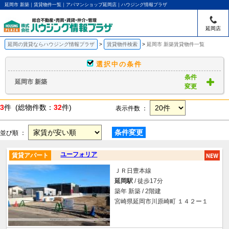
延岡市 新築｜賃貸物件一覧｜アパマンショップ延岡店｜ハウジング情報プラザ
延岡店
延岡の賃貸ならハウジング情報プラザ
賃貸物件検索
延岡市 新築賃貸物件一覧
選択中の条件
条件
延岡市 新築
変更
3
件 (総物件数：
32
件)
表示件数 ：
条件変更
並び順 ：
ユーフォリア
賃貸アパート
ＪＲ日豊本線
延岡駅
/ 徒歩17分
築年 新築 / 2階建
宮崎県延岡市川原崎町 １４２ー１