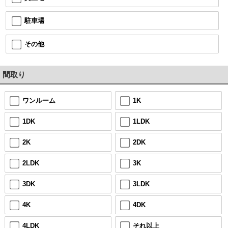
駐車場
その他
間取り
ワンルーム
1K
1DK
1LDK
2K
2DK
2LDK
3K
3DK
3LDK
4K
4DK
4LDK
それ以上