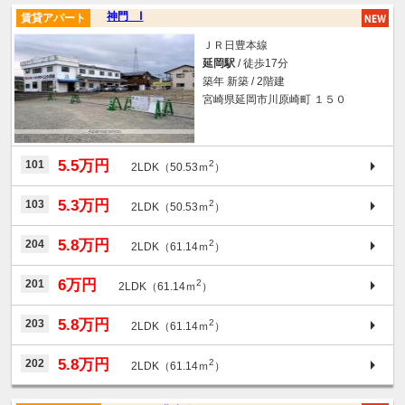
神門 Ⅰ
賃貸アパート
ＪＲ日豊本線
延岡駅
/ 徒歩17分
築年 新築 / 2階建
宮崎県延岡市川原崎町 １５０
5.5万円
101
2
2LDK（50.53ｍ
）
5.3万円
103
2
2LDK（50.53ｍ
）
5.8万円
204
2
2LDK（61.14ｍ
）
6万円
201
2
2LDK（61.14ｍ
）
5.8万円
203
2
2LDK（61.14ｍ
）
5.8万円
202
2
2LDK（61.14ｍ
）