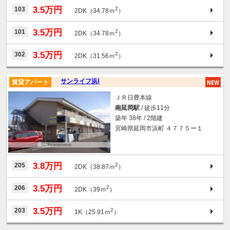
3.5万円
103
2
2DK（34.78ｍ
）
3.5万円
101
2
2DK（34.78ｍ
）
3.5万円
302
2
2DK（31.56ｍ
）
サンライフ浜Ⅰ
賃貸アパート
ＪＲ日豊本線
南延岡駅
/ 徒歩11分
築年 38年 / 2階建
宮崎県延岡市浜町 ４７７５ー１
3.8万円
205
2
2DK（38.87ｍ
）
3.5万円
206
2
2DK（39ｍ
）
3.5万円
203
2
1K（25.91ｍ
）