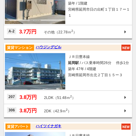
築年 / 1階建
宮崎県延岡市日の出町１丁目１７ー１
１
3.7万円
A-2
2
その他（22.78ｍ
）
ハウジングビル
賃貸マンション
ＪＲ日豊本線
延岡駅
/ バス乗車時間26分 停歩1分
築年 47年 / 4階建
宮崎県延岡市出北２丁目１５ー３
3.8万円
207
2
2LDK（51.48ｍ
）
3.8万円
306
2
2DK（42.9ｍ
）
ハイツイナガキ
賃貸アパート
ＪＲ日豊本線