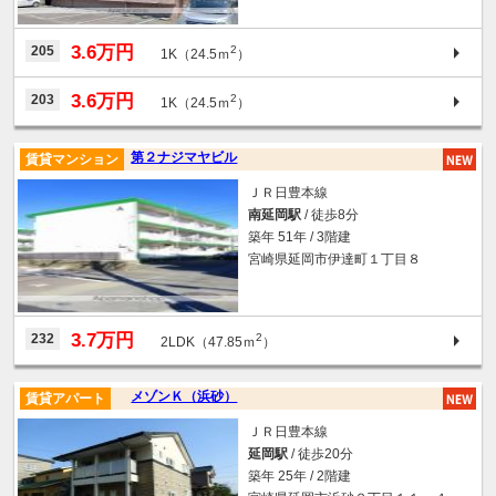
3.6万円
205
2
1K（24.5ｍ
）
3.6万円
203
2
1K（24.5ｍ
）
第２ナジマヤビル
賃貸マンション
ＪＲ日豊本線
南延岡駅
/ 徒歩8分
築年 51年 / 3階建
宮崎県延岡市伊達町１丁目８
3.7万円
232
2
2LDK（47.85ｍ
）
メゾンＫ（浜砂）
賃貸アパート
ＪＲ日豊本線
延岡駅
/ 徒歩20分
築年 25年 / 2階建