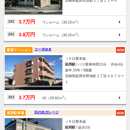
宮崎県延岡市浜砂２丁目１１ー４
3.7万円
102
2
ワンルーム（30.25ｍ
）
3.8万円
202
2
ワンルーム（30.25ｍ
）
コーポゆき
賃貸マンション
ＪＲ日豊本線
延岡駅
/ バス乗車時間15分 停歩4分
築年 25年 / 3階建
宮崎県延岡市野地町２丁目３６７０ー
１
3.7万円
303
2
1K（29.92ｍ
）
日の出ガレージ
賃貸駐車場
ＪＲ日豊本線
延岡駅
/ 徒歩2分