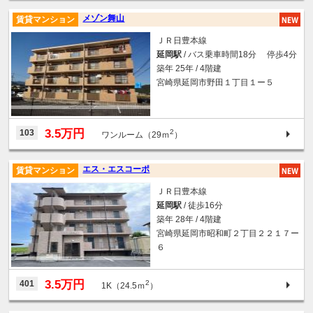
メゾン舞山
賃貸マンション
ＪＲ日豊本線
延岡駅
/ バス乗車時間18分 停歩4分
築年 25年 / 4階建
宮崎県延岡市野田１丁目１ー５
3.5万円
103
2
ワンルーム（29ｍ
）
エス・エスコーポ
賃貸マンション
ＪＲ日豊本線
延岡駅
/ 徒歩16分
築年 28年 / 4階建
宮崎県延岡市昭和町２丁目２２１７ー
６
3.5万円
401
2
1K（24.5ｍ
）