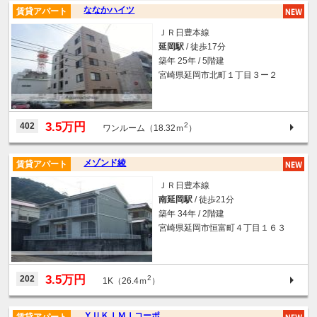
ななかハイツ
賃貸アパート
ＪＲ日豊本線
延岡駅
/ 徒歩17分
築年 25年 / 5階建
宮崎県延岡市北町１丁目３ー２
3.5万円
402
2
ワンルーム（18.32ｍ
）
メゾンド綾
賃貸アパート
ＪＲ日豊本線
南延岡駅
/ 徒歩21分
築年 34年 / 2階建
宮崎県延岡市恒富町４丁目１６３
3.5万円
202
2
1K（26.4ｍ
）
ＹＵＫＩＭＩコーポ