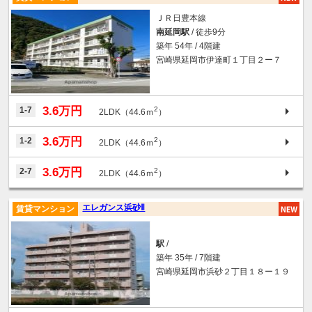
ＪＲ日豊本線
南延岡駅
/ 徒歩9分
築年 54年 / 4階建
宮崎県延岡市伊達町１丁目２ー７
3.6万円
1-7
2
2LDK（44.6ｍ
）
3.6万円
1-2
2
2LDK（44.6ｍ
）
3.6万円
2-7
2
2LDK（44.6ｍ
）
エレガンス浜砂Ⅱ
賃貸マンション
駅
/
築年 35年 / 7階建
宮崎県延岡市浜砂２丁目１８ー１９