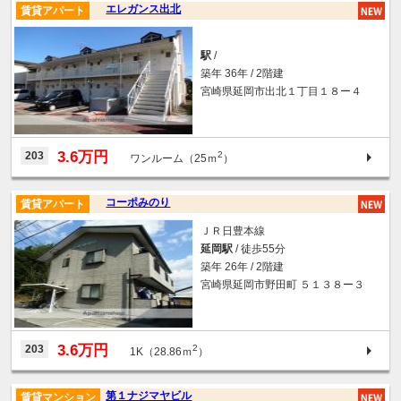
エレガンス出北
賃貸アパート
駅
/
築年 36年 / 2階建
宮崎県延岡市出北１丁目１８ー４
3.6万円
203
2
ワンルーム（25ｍ
）
コーポみのり
賃貸アパート
ＪＲ日豊本線
延岡駅
/ 徒歩55分
築年 26年 / 2階建
宮崎県延岡市野田町 ５１３８ー３
3.6万円
203
2
1K（28.86ｍ
）
第１ナジマヤビル
賃貸マンション