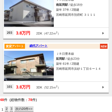
南延岡駅
/ 徒歩16分
築年 37年 / 2階建
宮崎県延岡市別府町 ３１１１
3.8万円
203
2
2DK（47.22ｍ
）
絹代アパート
賃貸アパート
ＪＲ日豊本線
延岡駅
/ 徒歩23分
築年 61年 / 2階建
宮崎県延岡市浜砂１丁目６ー１４
3.8万円
101
2
3DK（52.15ｍ
）
48
件 (総物件数：
78
件)
2
3
次の20件>>
1