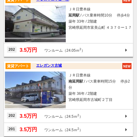
賃貸アパート
ＪＲ日豊本線
延岡駅
/ バス乗車時間10分 停歩4分
築年 33年 / 2階建
宮崎県延岡市富美山町 ４３７０ー１７
3.5万円
202
2
ワンルーム（24.05ｍ
）
エレガンス古城
賃貸アパート
ＪＲ日豊本線
南延岡駅
/ バス乗車時間15分 停歩2
分
築年 36年 / 2階建
宮崎県延岡市古城町２丁目
3.5万円
202
2
ワンルーム（24.5ｍ
）
3.5万円
201
2
ワンルーム（24.5ｍ
）