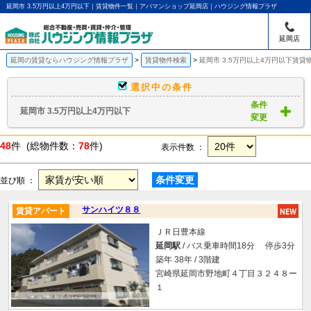
延岡市 3.5万円以上4万円以下｜賃貸物件一覧｜アパマンショップ延岡店｜ハウジング情報プラザ
延岡店
延岡の賃貸ならハウジング情報プラザ
賃貸物件検索
延岡市 3.5万円以上4万円以下賃貸
選択中の条件
条件
延岡市 3.5万円以上4万円以下
変更
48
件 (総物件数：
78
件)
表示件数 ：
条件変更
並び順 ：
サンハイツ８８
賃貸アパート
ＪＲ日豊本線
延岡駅
/ バス乗車時間18分 停歩3分
築年 38年 / 3階建
宮崎県延岡市野地町４丁目３２４８ー
１