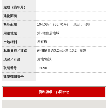
完成（築年月）
建物面積
194.08㎡（58.70坪） 地目：宅地
敷地面積
第2種住居地域
用途地域
所有権
土地権利
南側幅員約3.2m公道に3.2m接道
私道負担／道路
更地/相談
現況／引渡
取引番号
T2690
建築確認番号
資料請求・お問合せ