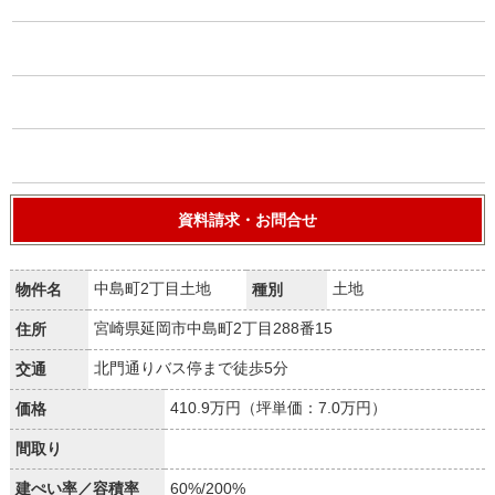
資料請求・お問合せ
中島町2丁目土地
土地
物件名
種別
宮崎県延岡市中島町2丁目288番15
住所
北門通りバス停まで徒歩5分
交通
410.9万円（坪単価：7.0万円）
価格
間取り
建ぺい率／容積率
60%/200%