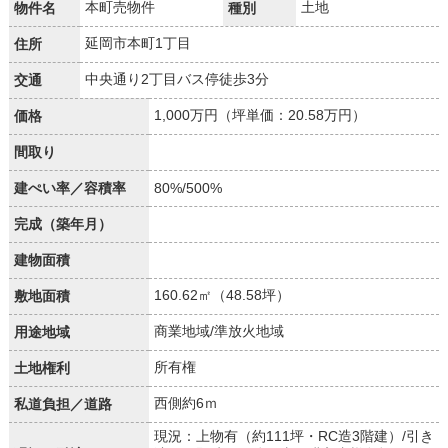
本町売物件
土地
物件名
種別
延岡市本町1丁目
住所
中央通り2丁目バス停徒歩3分
交通
1,000万円（坪単価：20.58万円）
価格
間取り
建ぺい率／容積率
80%/500%
完成（築年月）
建物面積
160.62㎡（48.58坪）
敷地面積
商業地域/準放火地域
用途地域
所有権
土地権利
西側約6ｍ
私道負担／道路
現況：上物有（約111坪・RC造3階建）/引き