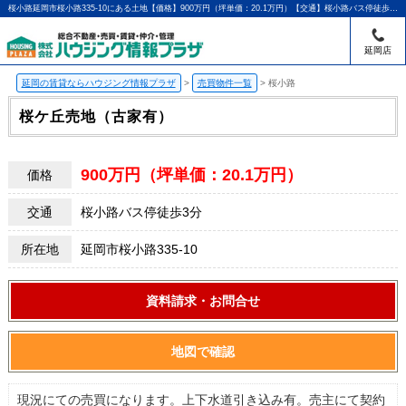
桜小路延岡市桜小路335-10にある土地【価格】900万円（坪単価：20.1万円）【交通】桜小路バス停徒歩3分 |延岡・門川町の賃貸のことならハウジング情報プラザ｜アパマンショップ延岡店
延岡店
延岡の賃貸ならハウジング情報プラザ
>
売買物件一覧
>
桜小路
桜ケ丘売地（古家有）
900万円（坪単価：20.1万円）
価格
交通
桜小路バス停徒歩3分
所在地
延岡市桜小路335-10
資料請求・お問合せ
地図で確認
現況にての売買になります。上下水道引き込み有。売主にて契約