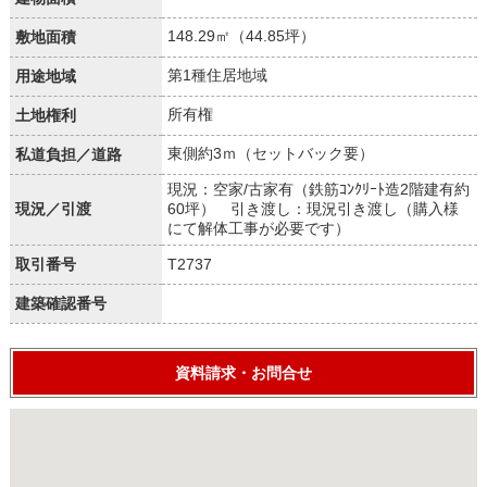
148.29㎡（44.85坪）
敷地面積
第1種住居地域
用途地域
所有権
土地権利
東側約3ｍ（セットバック要）
私道負担／道路
現況：空家/古家有（鉄筋ｺﾝｸﾘｰﾄ造2階建有約
現況／引渡
60坪） 引き渡し：現況引き渡し（購入様
にて解体工事が必要です）
取引番号
T2737
建築確認番号
資料請求・お問合せ