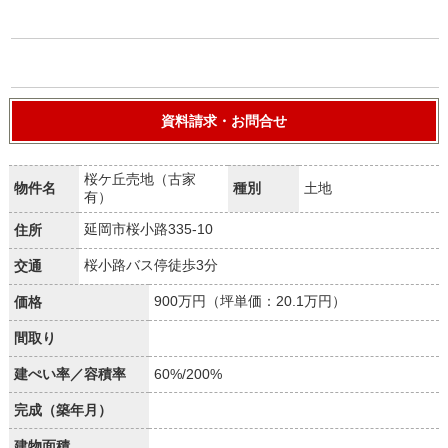
資料請求・お問合せ
桜ケ丘売地（古家
物件名
種別
土地
有）
延岡市桜小路335-10
住所
桜小路バス停徒歩3分
交通
900万円（坪単価：20.1万円）
価格
間取り
建ぺい率／容積率
60%/200%
完成（築年月）
建物面積