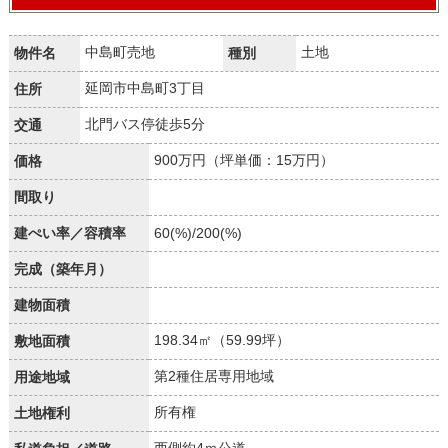
中島町売地
土地
物件名
種別
延岡市中島町3丁目
住所
北門バス停徒歩5分
交通
900万円（坪単価：15万円）
価格
間取り
建ぺい率／容積率
60(%)/200(%)
完成（築年月）
建物面積
198.34㎡（59.99坪）
敷地面積
第2種住居専用地域
用途地域
所有権
土地権利
西側約4ｍ公道