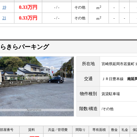
0.33万円
2
19
- / -
その他
-
-
ｍ
0.33万円
2
21
- / -
その他
-
-
ｍ
らきらパーキング
所在地
宮崎県延岡市若葉町
交通
ＪＲ日豊本線
南延
物件種別
賃貸駐車場
階数/構造
/その他
部屋番号
賃料
共益 / 管理費
間取り
専有面積
敷金
礼金
保