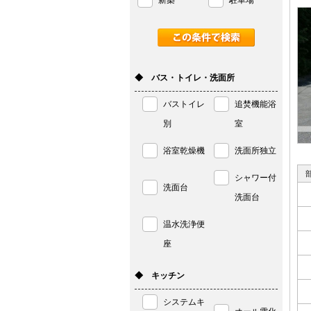
新築
駐車場
◆ バス・トイレ・洗面所
バストイレ
追焚機能浴
別
室
浴室乾燥機
洗面所独立
シャワー付
洗面台
洗面台
温水洗浄便
座
◆ キッチン
システムキ