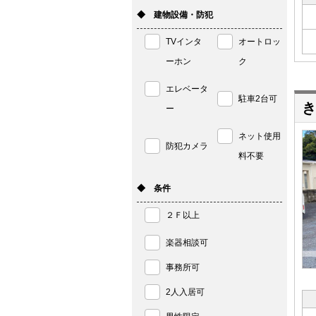
◆ 建物設備・防犯
TVインタ
オートロッ
ーホン
ク
エレベータ
駐車2台可
き
ー
ネット使用
防犯カメラ
料不要
◆ 条件
２Ｆ以上
楽器相談可
事務所可
2人入居可