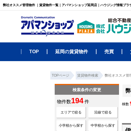
弊社オススメ管理物件 ｜賃貸物件一覧｜アパマンショップ延岡店｜ハウジング情報プラ
TOP
延岡の賃貸物件
売買
TOPページ
賃貸物件検索
弊社オススメ管
検索条件の変更
弊
194
物件数
件
棟数
エリアで絞る
沿線で絞る
小学校から探す
中学校から探す
伊