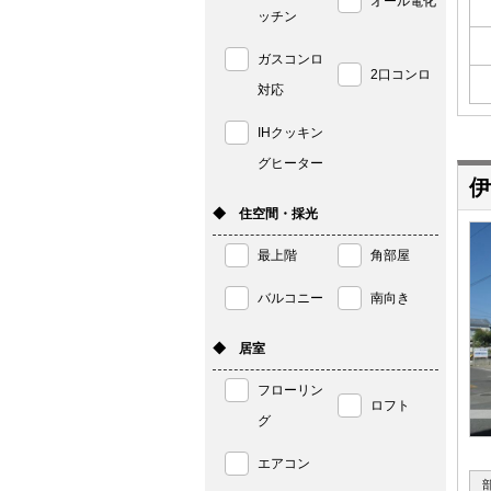
オール電化
ッチン
ガスコンロ
2口コンロ
対応
IHクッキン
グヒーター
伊
◆ 住空間・採光
最上階
角部屋
バルコニー
南向き
◆ 居室
フローリン
ロフト
グ
エアコン