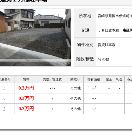
所在地
宮崎県延岡市伊達町
交通
ＪＲ日豊本線
南延
物件種別
賃貸駐車場
階数/構造
/その他
部屋番号
賃料
共益 / 管理費
間取り
専有面積
敷金
礼金
保
0.3万円
2
3
- / -
その他
-
-
ｍ
0.3万円
2
6
- / -
その他
-
-
ｍ
0.3万円
2
5
- / -
その他
-
-
ｍ