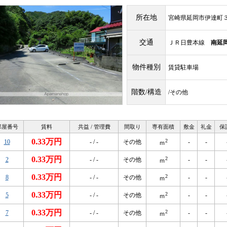
所在地
宮崎県延岡市伊達町
交通
ＪＲ日豊本線
南延
物件種別
賃貸駐車場
階数/構造
/その他
部屋番号
賃料
共益 / 管理費
間取り
専有面積
敷金
礼金
保
0.33万円
2
10
- / -
その他
-
-
ｍ
0.33万円
2
2
- / -
その他
-
-
ｍ
0.33万円
2
8
- / -
その他
-
-
ｍ
0.33万円
2
5
- / -
その他
-
-
ｍ
0.33万円
2
7
- / -
その他
-
-
ｍ