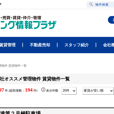
ザ
物件検索
賃貸管理
不動産売却
スタッフ紹介
会社
理物件 賃貸物件一覧
社オススメ管理物件 賃貸物件一覧
97
194
件 (総部屋数：
件)
表示件数
達第２月極駐車場