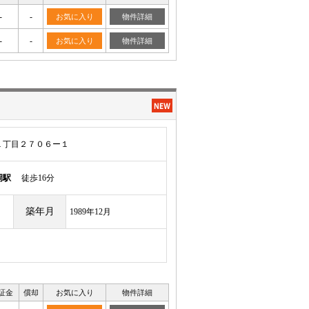
-
-
お気に入り
物件詳細
-
-
お気に入り
物件詳細
１丁目２７０６ー１
岡駅
徒歩16分
築年月
1989年12月
証金
償却
お気に入り
物件詳細