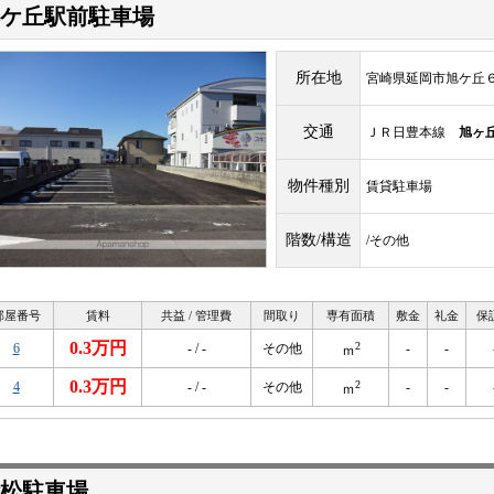
ケ丘駅前駐車場
所在地
宮崎県延岡市旭ケ丘
交通
ＪＲ日豊本線
旭ヶ
物件種別
賃貸駐車場
階数/構造
/その他
部屋番号
賃料
共益 / 管理費
間取り
専有面積
敷金
礼金
保
0.3万円
2
6
- / -
その他
-
-
ｍ
0.3万円
2
4
- / -
その他
-
-
ｍ
松駐車場