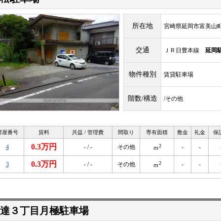
所在地
宮崎県延岡市富美山町
交通
ＪＲ日豊本線
延岡
物件種別
賃貸駐車場
階数/構造
/その他
部屋番号
賃料
共益 / 管理費
間取り
専有面積
敷金
礼金
保
0.3万円
2
4
- / -
その他
-
-
ｍ
0.3万円
2
3
- / -
その他
-
-
ｍ
達３丁目月極駐車場