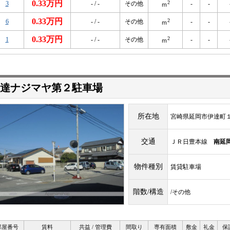
0.33万円
2
3
- / -
その他
-
-
ｍ
0.33万円
2
6
- / -
その他
-
-
ｍ
0.33万円
2
1
- / -
その他
-
-
ｍ
達ナジマヤ第２駐車場
所在地
宮崎県延岡市伊達町
交通
ＪＲ日豊本線
南延
物件種別
賃貸駐車場
階数/構造
/その他
部屋番号
賃料
共益 / 管理費
間取り
専有面積
敷金
礼金
保