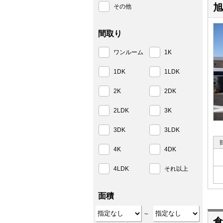
旭
その他
間取り
ワンルーム
1K
1DK
1LDK
2K
2DK
2LDK
3K
3DK
3LDK
4K
4DK
4LDK
それ以上
面積
～
倉