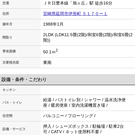
ＪＲ日豊本線「旭ヶ丘」駅 徒歩16分
交通
宮崎県延岡市伊形町 ５１７０ー１
住所
1988年1月
築年月
2LDK (LDK11.5畳(2階)/和室6畳(2階)/和室6畳(2
間取り
階))
2
50.1ｍ
専有面積
東南
主要採光面
設備・条件・こだわり
キッチン
給湯 / バストイレ別 / シャワー / 温水洗浄便
バス・トイレ
座 / 暖房便座 / 室内洗濯機置き場 /
バルコニー / フローリング /
住空間
押入 / シューズボックス / 駐輪場 / 駐車2台
設備・サービス
可 / CATV / ネット使用料不要 /