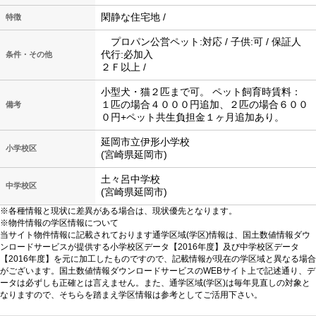
閑静な住宅地 /
特徴
プロパン公営ペット:対応 / 子供:可 / 保証人
代行:必加入
条件・その他
２Ｆ以上 /
小型犬・猫２匹まで可。 ペット飼育時賃料：
１匹の場合４０００円追加、２匹の場合６００
備考
０円+ペット共生負担金１ヶ月追加あり。
延岡市立伊形小学校
小学校区
(宮崎県延岡市)
土々呂中学校
中学校区
(宮崎県延岡市)
※各種情報と現状に差異がある場合は、現状優先となります。
※物件情報の学区情報について
当サイト物件情報に記載されております通学区域(学区)情報は、国土数値情報ダウ
ンロードサービスが提供する小学校区データ【2016年度】及び中学校区データ
【2016年度】を元に加工したものですので、記載情報が現在の学区域と異なる場合
がございます。国土数値情報ダウンロードサービスのWEBサイト上で記述通り、デ
ータは必ずしも正確とは言えません。また、通学区域(学区)は毎年見直しの対象と
なりますので、そちらを踏まえ学区情報は参考としてご活用下さい。