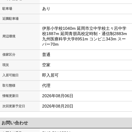
あり
駐車場
近隣駐車場
伊形小学校1040m 延岡市立中学校土々呂中学
校1887m 延岡青朋高校定時制・通信制2883m
周辺環境
九州医療科学大学8951m コンビニ343m スー
パー70m
普通
借家区分
空家
現況
即入居可
入居可能日
代理
取引態様
2026年08月06日
情報更新日
2026年08月20日
次回更新予定日
お問い合わせ