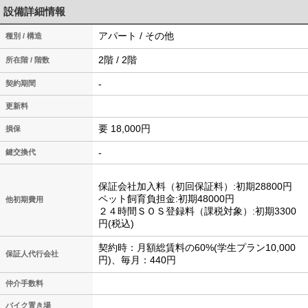
設備詳細情報
アパート / その他
種別 / 構造
2階 / 2階
所在階 / 階数
-
契約期間
更新料
要 18,000円
損保
-
鍵交換代
保証会社加入料（初回保証料）:初期28800円
ペット飼育負担金:初期48000円
他初期費用
２４時間ＳＯＳ登録料（課税対象）:初期3300
円(税込)
契約時：月額総賃料の60%(学生プラン10,000
保証人代行会社
円)、毎月：440円
仲介手数料
バイク置き場