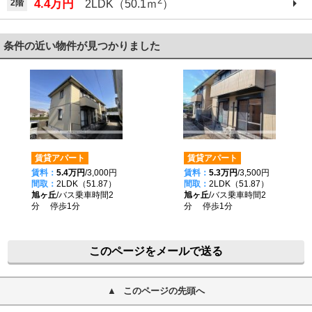
2
4.4万円
2階
2LDK（50.1ｍ
）
条件の近い物件が見つかりました
賃貸アパート
賃貸アパート
賃料：
5.4万円
/3,000円
賃料：
5.3万円
/3,500円
間取：
2LDK（51.87）
間取：
2LDK（51.87）
旭ヶ丘
/バス乗車時間2
旭ヶ丘
/バス乗車時間2
分 停歩1分
分 停歩1分
このページをメールで送る
このページの先頭へ