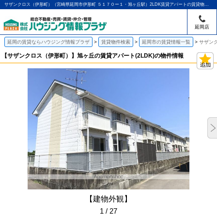
サザンクロス（伊形町）（宮崎県延岡市伊形町 ５１７０ー１・旭ヶ丘駅）2LDK賃貸アパートの賃貸物件情報｜アパマンショップ延岡店｜ハウジング情報プラザ
延岡店
延岡の賃貸ならハウジング情報プラザ
賃貸物件検索
延岡市の賃貸情報一覧
サザンク
【サザンクロス（伊形町）】旭ヶ丘の賃貸アパート(2LDK)の物件情報
【建物外観】
1 / 27