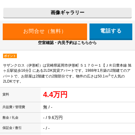
画像ギャラリー
電話する
空室確認・内見予約はこちらから
ポイント
サザンクロス（伊形町）は宮崎県延岡市伊形町 ５１７０ー１【ＪＲ日豊本線 旭
ヶ丘駅徒歩16分】にある2LDK賃貸アパートです。1988年1月築の2階建てのア
2
パートで、お部屋は2階建ての2階部分です。物件の広さは50.1ｍ
で人気の
2LDKです。
4.4万円
賃料
無 / -
共益費 / 管理費
- / 9.6万円
敷金 / 礼金
- / -
保証金 / 敷引