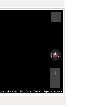
board shortcuts
Map Data
Terms
Report a problem