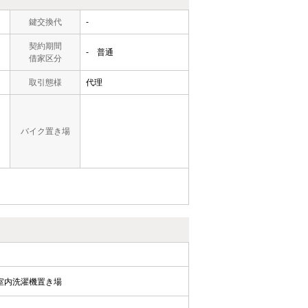
鍵交換代
-
契約期間
- 普通
借家区分
取引態様
代理
バイク置き場
室内洗濯機置き場