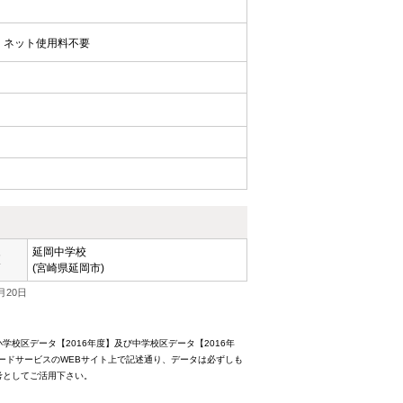
ネット使用料不要
延岡中学校
区
(宮崎県延岡市)
月20日
校区データ【2016年度】及び中学校区データ【2016年
ードサービスのWEBサイト上で記述通り、データは必ずしも
考としてご活用下さい。