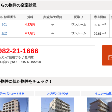
ちらの物件の空室状況
 / 部屋番号
賃料
共益費/管理費
間取り
専有面積
2
301
4.1万円
-/-
ワンルーム
30.49ｍ
2
402
4.1万円
-/-
ワンルーム
29.61ｍ
982-21-1666
ジング情報プラザ 延岡店
い合わせNO：RHS-63155690
の物件に似た物件をチェック！
アーバンコート９９
レジデンスけやき
らふぃーね牧