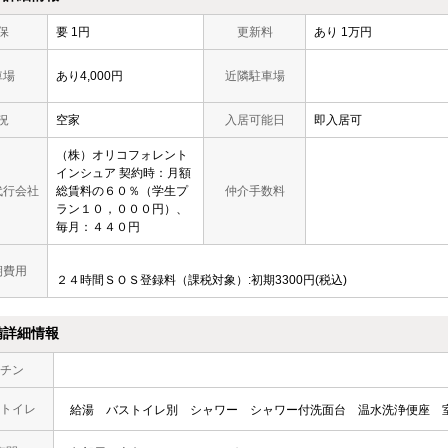
保
要 1円
更新料
あり 1万円
車場
あり4,000円
近隣駐車場
況
空家
入居可能日
即入居可
（株）オリコフォレント
インシュア 契約時：月額
代行会社
総賃料の６０％（学生プ
仲介手数料
ラン１０，０００円）、
毎月：４４０円
期費用
２４時間ＳＯＳ登録料（課税対象）:初期3300円(税込)
備詳細情報
チン
トイレ
給湯
バストイレ別
シャワー
シャワー付洗面台
温水洗浄便座