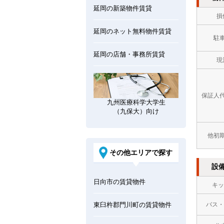
延岡の新築物件賃貸
損
延岡のネット無料物件賃貸
駐
延岡の店舗・事務所賃貸
現
保証人
九州医療科学大学生
（九保大）向け
他初
その他エリアで探す
設
日向市の賃貸物件
キッ
東臼杵郡門川町の賃貸物件
バス・