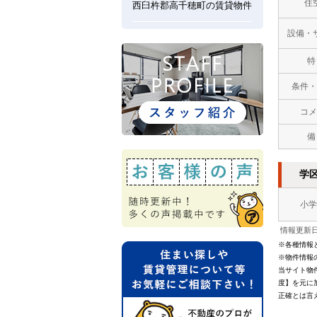
住
西臼杵郡高千穂町の賃貸物件
設備・
特
条件・
コメ
備
学
小学
情報更新日：
※各種情報
※物件情報
当サイト物
度】を元に
正確とは言