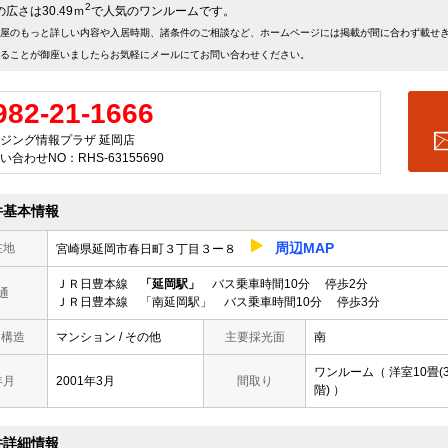
2
広さは30.49ｍ
で人気のワンルームです。
屋のもっと詳しい内容や入居時期、諸条件のご相談など、ホームページには掲載が間に合わず載せ
ることが御座いましたらお気軽にメールにて
お問い合わせ
ください。
982-21-1666
ジング情報プラザ 延岡店
い合わせNO：RHS-63155690
件基本情報
周辺MAP
在地
宮崎県延岡市春日町３丁目３ー８
ＪＲ日豊本線
「延岡駅」
バス乗車時間10分 停歩2分
通
ＪＲ日豊本線 「南延岡駅」 バス乗車時間10分 停歩3分
/ 構造
マンション / その他
主要採光面
南
ワンルーム（ 洋室10畳(
年月
2001年3月
間取り
階) ）
件詳細情報