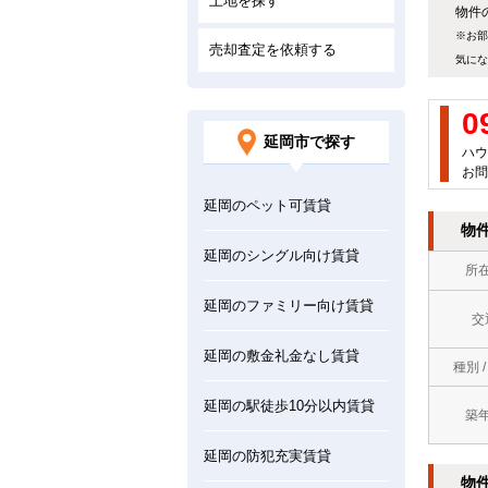
土地を探す
物件の
※お部
売却査定を依頼する
気にな
0
延岡市で探す
ハウ
お問
延岡のペット可賃貸
物
延岡のシングル向け賃貸
所
延岡のファミリー向け賃貸
交
延岡の敷金礼金なし賃貸
種別 
延岡の駅徒歩10分以内賃貸
築
延岡の防犯充実賃貸
物