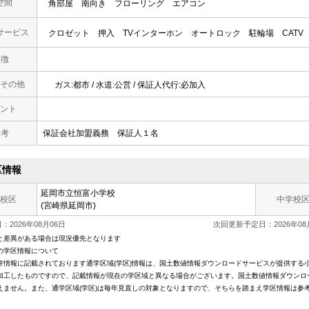
空間
角部屋
南向き
フローリング
エアコン
サービス
クロゼット
押入
TVインターホン
オートロック
駐輪場
CATV
 徴
その他
ガス:都市 / 水道:公営 / 保証人代行:必加入
ント
 考
保証会社加盟義務 保証人１名
区情報
延岡市立恒富小学校
校区
中学校
(宮崎県延岡市)
2026年08月06日
次回更新予定日：2026年08
と差異がある場合は現況優先となります
の学区情報について
件情報に記載されております通学区域(学区)情報は、国土数値情報ダウンロードサービスが提供する小学
加工したものですので、記載情報が現在の学区域と異なる場合がございます。国土数値情報ダウンロ
えません。また、通学区域(学区)は毎年見直しの対象となりますので、そちらを踏まえ学区情報は参